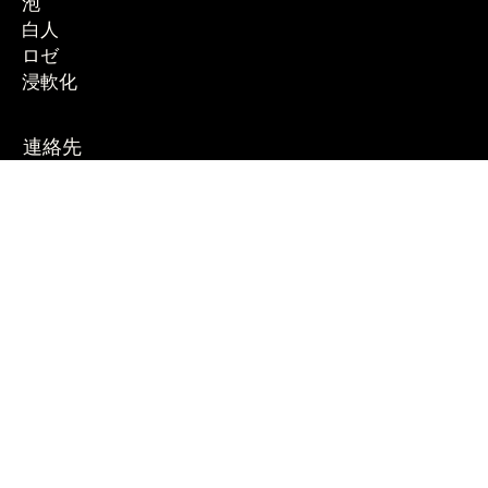
泡
白人
ロゼ
浸軟化
連絡先
コラム 22 海辺
70056 モルフェッタ (BA)
オープニング
月曜～日曜 - 午後8時～午後11時30分
土～日：12.30～15.00