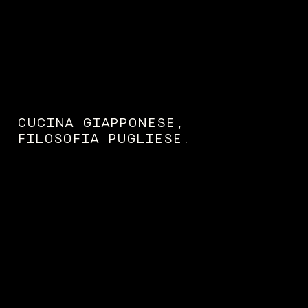
https://alessandrobrunomai.wixsite.com/my-site/menu
CUCINA GIAPPONESE,
FILOSOFIA PUGLIESE.
Amanti della cultura giapponese,
con i piedi saldi in Puglia.